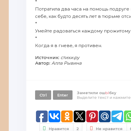
*
Потратила два часа на помощь подруге 
себе, как будто десять лет в тюрьме отс
*
Умейте радоваться каждому прожитому 
*
Когда я в гневе, я противен.
Источник:
стихи.ру
Автор:
Алла Рывина
Заметили ош
Ы
бку
Ctrl
Enter
Выделите текст и нажмит
Нравится
2
Не нравится