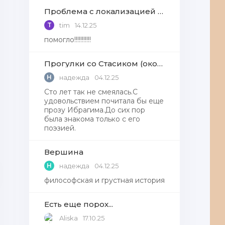
Проблема с локализацией языков Windows Defender, Microsoft Store в Windows 11
T
tim
14.12.25
помогло!!!!!!!!!!!
Прогулки со Стасиком (окончание)
Н
надежда
04.12.25
Сто лет так не смеялась.С
удовольствием почитала бы еще
прозу Ибрагима.До сих пор
была знакома только с его
поэзией.
Вершина
Н
надежда
04.12.25
философская и грустная история
Есть еще порох...
Aliska
17.10.25