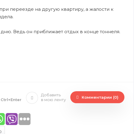
при переезде на другую квартиру, а жалости к
идела.
дню. Ведь он приближает отдых в конце тоннеля.
Добавить
Комментарии (0)
е
Ctrl+Enter
в мою ленту
0