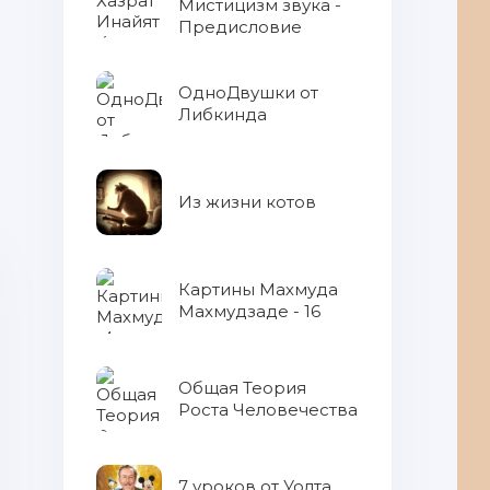
Что говорит о человеке день его
Мистицизм звука -
Предисловие
рождения
ОдноДвушки от
Либкинда
Из жизни котов
Картины Махмуда
Махмудзаде - 16
Общая Теория
Роста Человечества
7 уроков от Уолта