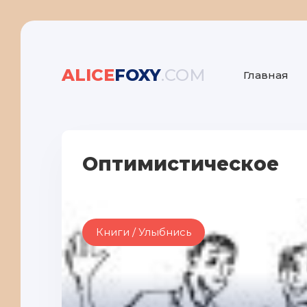
ALICE
FOXY
.COM
Главная
Оптимистическое
Книги / Улыбнись