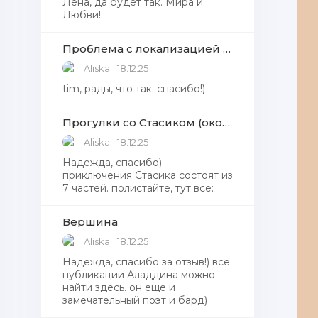
Лена, да будет так. Мира и
Любви!
Проблема с локализацией языков Windows Defender, Microsoft Store в Windows 11
Aliska
18.12.25
tim, рады, что так. спасибо!)
Прогулки со Стасиком (окончание)
Aliska
18.12.25
Надежда, спасибо)
приключения Стасика состоят из
7 частей. полистайте, тут все:
Вершина
Aliska
18.12.25
Надежда, cпасибо за отзыв!) все
публикации Аладдина можно
найти здесь. он еще и
замечательный поэт и бард)