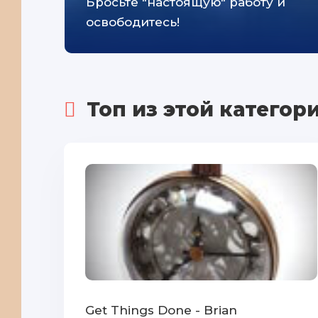
Бросьте "настоящую" работу и
освободитесь!
Топ из этой категор
Get Things Done - Brian