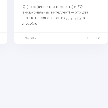
IQ (коэффициент интеллекта) и EQ
(эмоциональный интеллект) — это два
разных, но дополняющих друг друга
способа...
04.08.26
11
0