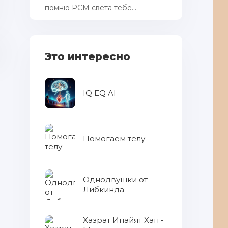
помню РСМ cвета тебе...
Это интересно
IQ EQ AI
Помогаем телу
Однодвушки от
Либкинда
Хазрат Инайят Хан -