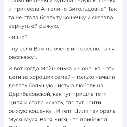
большие деньги купила серую кошечку
и принесла Ангелине Витольдовне? Так
та не стала брать ту кошечку и сказала
вернуть ей рыжую.
- и шо?
- ну если Вам не
очень
интересно, так я
расскажу…
И вот когда Мойшенька и Сонечка – эти
дети из хороших семей – только начали
делать большую чистую любовь на
Дерибасовской, как тут пришла тетя
Циля и стала искать, где тут найти
рыжую кошечку… И тетя Циля так орала
Муся-Муся-Вася-Кися, что прибежал