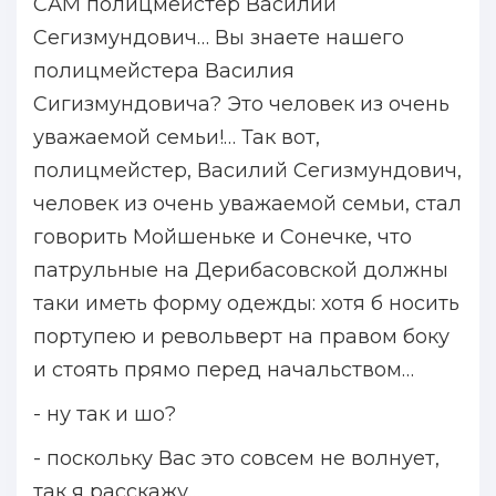
САМ полицмейстер Василий
Сегизмундович… Вы знаете нашего
полицмейстера Василия
Сигизмундовича? Это человек из очень
уважаемой семьи!… Так вот,
полицмейстер, Василий Сегизмундович,
человек из очень уважаемой семьи, стал
говорить Мойшеньке и Сонечке, что
патрульные на Дерибасовской должны
таки иметь форму одежды: хотя б носить
портупею и револьверт на правом боку
и стоять прямо перед начальством…
- ну так и шо?
- поскольку Вас это совсем не волнует,
так я расскажу…