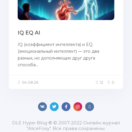
IQ EQ AI
IQ (коэффициент интеллекта) и EQ
(эмоциональный интеллект) — это два
разных, но дополняющих друг друга
способа...
04.08.26
12
0
DLЕ Нуре-Вlоg ® © 2007-2022 Онлайн журнал
"AliceFoxy". Все права сохранены.